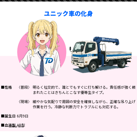
ユニック車の化身
■性格
〈普段〉
明るく社交的で、誰とでもすぐに打ち解ける。責任感が強く頼
まれたことはきちんとこなす優等生タイプ。
〈現場〉
細やかな気配りで周囲の安全を確保しながら、正確な吊り上げ
作業を行う。冷静な判断力でトラブルにも対応する。
■誕生日
6月9日
■血液型
AB型
sakata luna