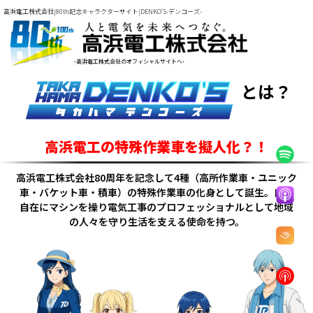
高浜電工株式会社|80th記念キャラクターサイト|DENKO'S-デンコーズ-
-高浜電工株式会社のオフィシャルサイトへ-
とは？
高浜電工の
特殊作業車を擬人化？！
高浜電工株式会社80周年を記念して4種（高所作業車・ユニック
車・バケット車・積車）の特殊作業車の化身として誕生。自由
自在にマシンを操り電気工事のプロフェッショナルとして地域
の人々を守り生活を支える使命を持つ。