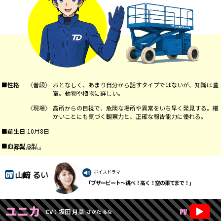
■性格
〈普段〉
おとなしく、あまり自分から話すタイプではないが、知識は豊
富。動物や植物に詳しい。
〈現場〉
高所からの目視で、危険な場所や異常をいち早く発見する。細
かいことにも気づく観察力と、正確な報告能力に優れる。
■誕生日
10月8日
■血液型
B型
yamasaki rui
ボイスドラマ
山﨑 るい
「ブザービート～跳べ！高く！空の果てまで！」
ユニカ
CV：坂田 月菜
さかた るな