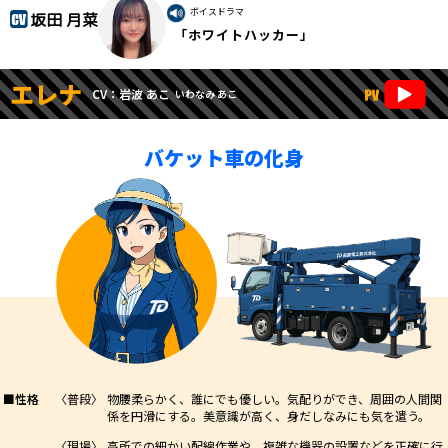
ボイスドラマ
坂田 月菜
「ホワイトハッカー」
エレナ
CV：岩波 あこ
いわなみ あこ
バケット車の化身
■性格
〈普段〉
物腰柔らかく、誰にでも優しい。気配りができ、周囲の人間関
係を円滑にする。美意識が高く、身だしなみにも気を遣う。
〈現場〉
高所での細かい配線作業や、複雑な機器の設置などを正確に行