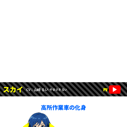
スカイ
CV：山﨑 るい
やまさき るい
高所作業車の化身