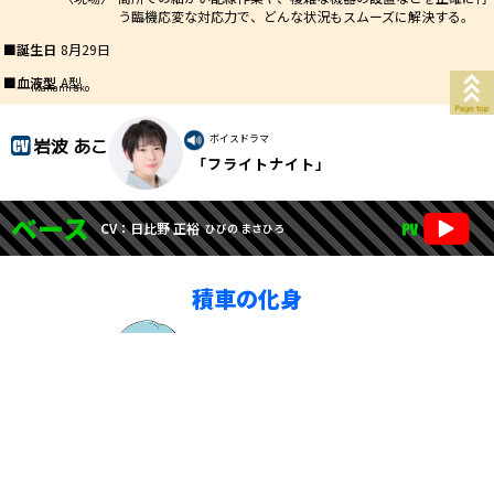
う臨機応変な対応力で、どんな状況もスムーズに解決する。
■誕生日
8月29日
■血液型
A型
iwanami ako
ボイスドラマ
岩波 あこ
「フライトナイト」
ベース
CV：日比野 正裕
ひびの まさひろ
積車の化身